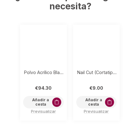
necesita?
Polvo Acrílico Blanco Brillante 500gr
Nail Cut (Cortatips)
€
94.30
€
9.00
Añadir a
Añadir a
cesta
cesta
Previsualizar
Previsualizar
P