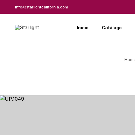
info@starlightcalifornia.com
Inicio
Catálago
Hom