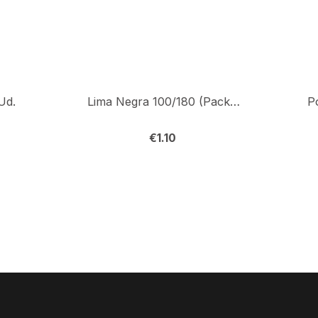
Ud.
Lima Negra 100/180 (Pack 6) Ud.
P
€
1.10