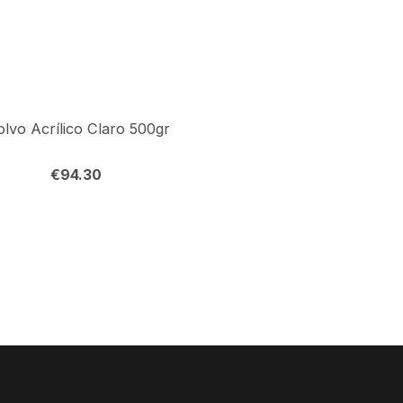
olvo Acrílico Claro 500gr
Nail Prep 60ml
€
94.30
€
14.00