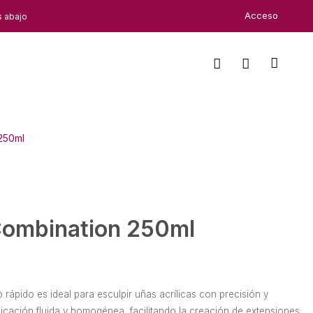
Acceso
s abajo
 250ml
 Combination 250ml
 rápido es ideal para esculpir uñas acrílicas con precisión y
licación fluida y homogénea, facilitando la creación de extensiones