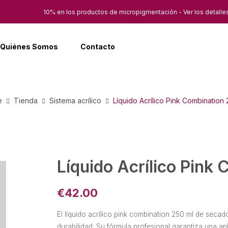
10% en los productos de micropigmentación - Ver los detalle
Quiénes Somos
Contacto
e
Tienda
Sistema acrílico
Líquido Acrílico Pink Combination
Líquido Acrílico Pink
€
42.00
El líquido acrílico pink combination 250 ml de secado
durabilidad. Su fórmula profesional garantiza una ap