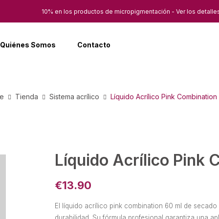
10% en los productos de micropigmentación - Ver los detalle
Quiénes Somos
Contacto
e
Tienda
Sistema acrílico
Líquido Acrílico Pink Combination
Líquido Acrílico Pink
€
13.90
El líquido acrílico pink combination 60 ml de secado 
durabilidad. Su fórmula profesional garantiza una ap