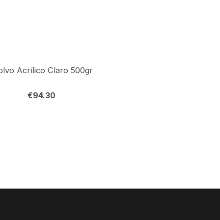
olvo Acrílico Claro 500gr
€
94.30
€
10.80