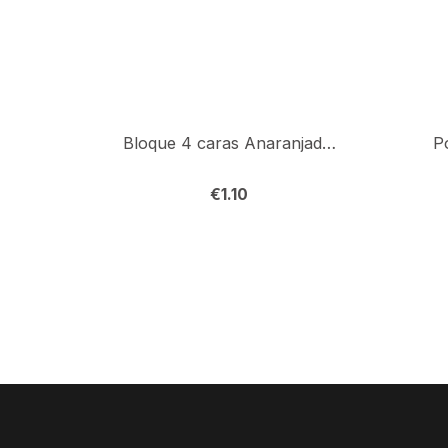
Bloque 4 caras Anaranjado Ud.
P
€
1.10