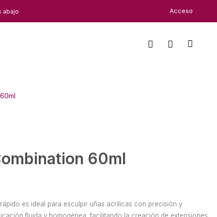
Acceso
s abajo
 60ml
 Combination 60ml
rápido es ideal para esculpir uñas acrílicas con precisión y
licación fluida y homogénea, facilitando la creación de extensiones