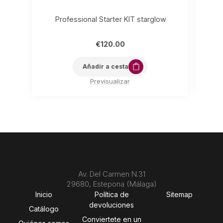
Professional Starter KIT starglow
€
120.00
Añadir a cesta
Previsualizar
Av. Del Carmen N.31
29680, Estepona (Málaga)
Inicio
Política de
Sitemap
devoluciones
Catálogo
Conviertete en un