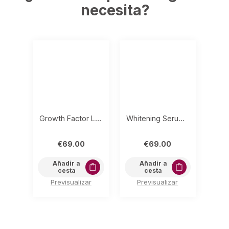
necesita?
Growth Factor Luminous (5 uds.) 5ml
Whitening Serum starglow (5 uds.) 5ml
€
69.00
€
69.00
Añadir a
Añadir a
cesta
cesta
Previsualizar
Previsualizar
P