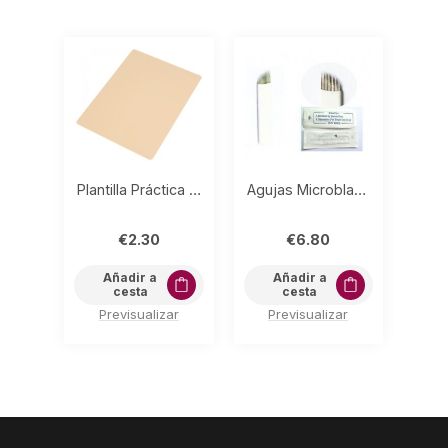
Plantilla Práctica Microblading
Agujas Microblading 14 púas (Pack 5)
€
2.30
€
6.80
Añadir a
Añadir a
cesta
cesta
Previsualizar
Previsualizar
P