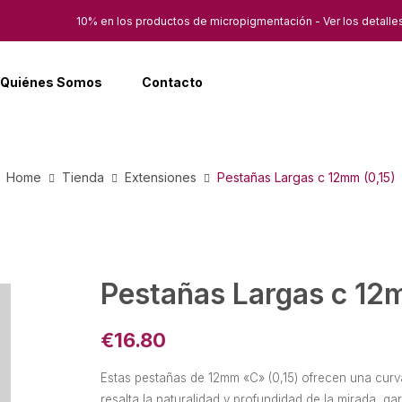
10% en los productos de micropigmentación - Ver los detalle
Quiénes Somos
Contacto
Home
Tienda
Extensiones
Pestañas Largas c 12mm (0,15)
Pestañas Largas c 12
€
16.80
Estas pestañas de 12mm «C» (0,15) ofrecen una curv
resalta la naturalidad y profundidad de la mirada, g