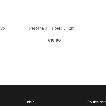
ivo
Pestaña J – 1 pelo J 12mm (0,7)
€
16.80
Inicio
Política de