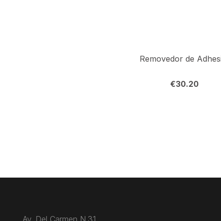
Removedor de Adhes
€
30.20
Av. Del Carmen N.31