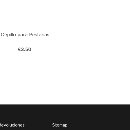
Cepillo para Pestañas
Kit Básico Liftin
€
3.50
€
102.80
 devoluciones
Sitemap