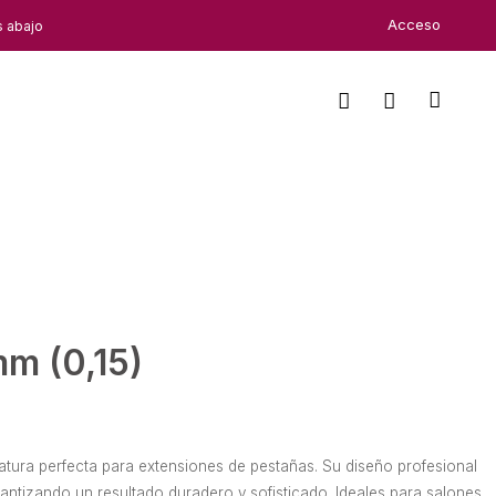
Acceso
s abajo
mm (0,15)
atura perfecta para extensiones de pestañas. Su diseño profesional
arantizando un resultado duradero y sofisticado. Ideales para salones