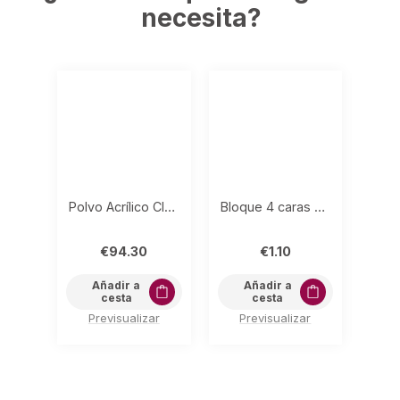
necesita?
Polvo Acrílico Claro 500gr
Bloque 4 caras Violeta Ud.
Na
€
94.30
€
1.10
Añadir a
Añadir a
cesta
cesta
Previsualizar
Previsualizar
P