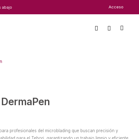
Acceso
s abajo
n
y DermaPen
 para profesionales del microblading que buscan precisión y
ilidad para el Tebori, garantizando un trabajo limpio y eficiente.