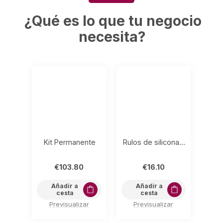
¿Qué es lo que tu negocio
necesita?
Kit Permanente
Rulos de silicona 6 pares, 3 tamaños variados
€
103.80
€
16.10
Añadir a
Añadir a
cesta
cesta
Previsualizar
Previsualizar
P