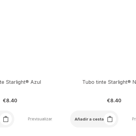
te Starlight® Azul
Tubo tinte Starlight® 
€
8.40
€
8.40
Previsualizar
Pr
Añadir a cesta