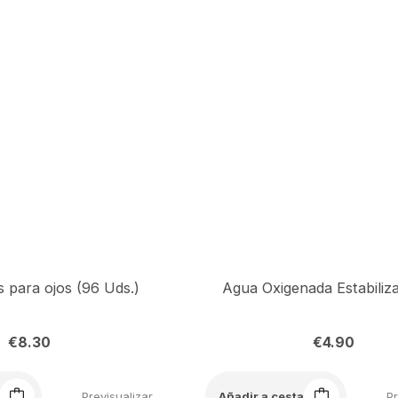
 para ojos (96 Uds.)
€
8.30
€
4.90
Previsualizar
Pr
Añadir a cesta