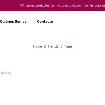
10% en los productos de micropigmentación - Ver los detalle
Quiénes Somos
Contacto
Home
Tienda
Tinte
sultados