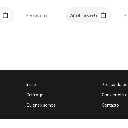
Previsualizar
Pr
Añadir a cesta
Inicio
Política de d
Catálogo
Conviertete e
Quiénes somos
Contacto