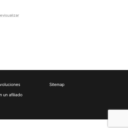
evisualizar
evoluciones
Sitemap
n un afiliado