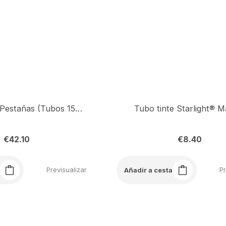
Kit Tinte de Pestañas (Tubos 15 Gr)
Tubo tinte Starlight® 
€
42.10
€
8.40
Previsualizar
Pr
Añadir a cesta