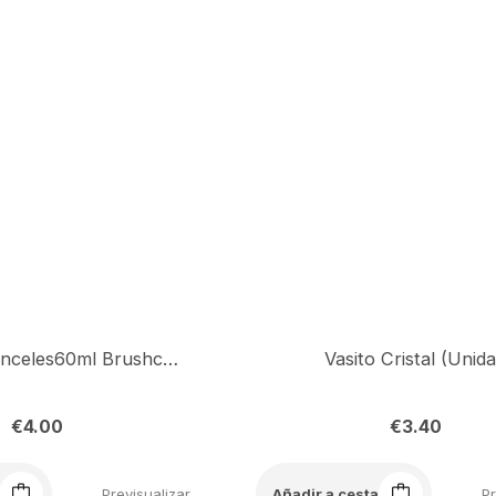
Limpiador Pinceles60ml Brushcleaner
Vasito Cristal (Unid
€
4.00
€
3.40
Previsualizar
Pr
Añadir a cesta