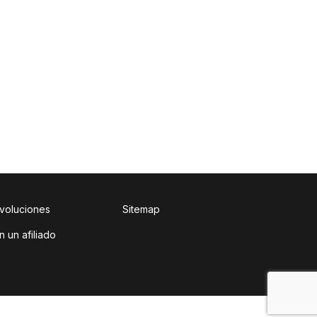
evoluciones
Sitemap
n un afiliado