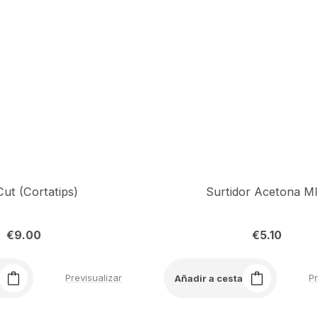
Cut (Cortatips)
Surtidor Acetona M
€
9.00
€
5.10
Previsualizar
Pr
Añadir a cesta