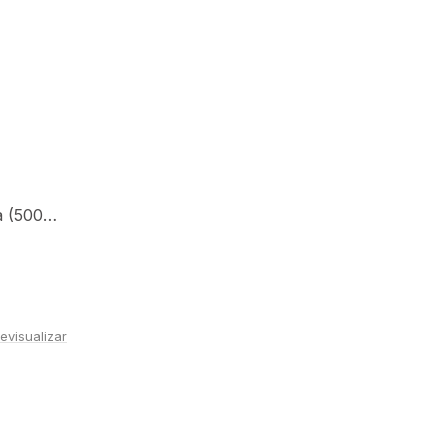
Rollos modelaje herradura (500piezas)
evisualizar