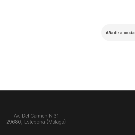
Añadir a cesta
Av. Del Carmen N.31
29680, Estepona (Málaga)