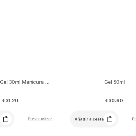
Ultra White Gel 30ml Manicura Francesa
Gel 50ml
€
31.20
€
30.60
Previsualizar
Pr
Añadir a cesta