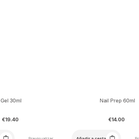
Gel 30ml
Nail Prep 60ml
€
19.40
€
14.00
Previsualizar
Pr
Añadir a cesta