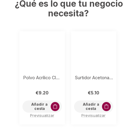
¿Qué es lo que tu negocio
necesita?
Polvo Acrílico Claro 30gr
Surtidor Acetona MINI
P
€
9.20
€
5.10
Añadir a
Añadir a
cesta
cesta
Previsualizar
Previsualizar
P