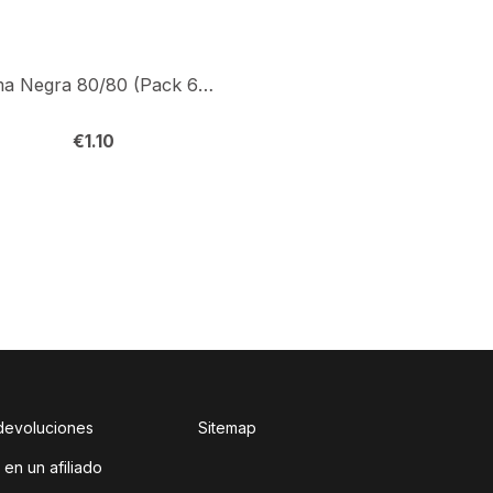
Lima Negra 80/80 (Pack 6) Ud.
Primer 30ml
€
1.10
€
8.00
 devoluciones
Sitemap
 en un afiliado