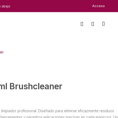
Acceso
s abajo
er
ml Brushcleaner
limpiador profesional. Diseñado para eliminar eficazmente residuos
tus herramientas y garantiza aplicaciones precisas en cada manicura. Un