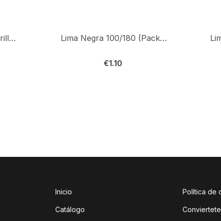
Polvo Acrílico Blanco Brillante 500gr
Lima Negra 100/180 (Pack 6) Ud.
€
1.10
Inicio
Política de
Catálogo
Conviertete