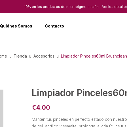
10% en los productos de micropigmentación - Ver los detalle
Quiénes Somos
Contacto
ome
Tienda
Accesorios
Limpiador Pinceles60ml Brushclean
Limpiador Pinceles60
€
4.00
Mantén tus pinceles en perfecto estado con nuestro 
de gel, acrílico y esmalte, prolonga la vida útil de 