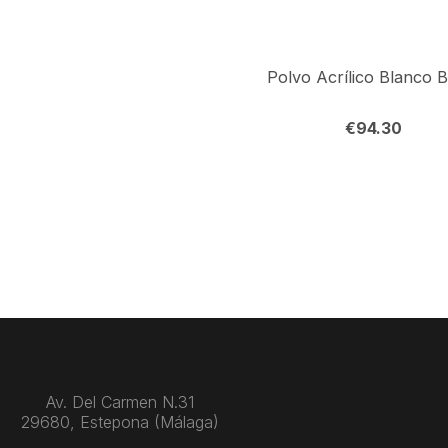
€
94.30
Av. Del Carmen N.31
29680, Estepona (Málaga)