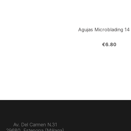
€
6.80
Av. Del Carmen N.31
29680, Estepona (Málaga)