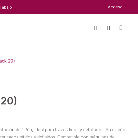
Acceso
s abajo
Pack 20)
 20)
ación de 1 Púa, ideal para trazos finos y detallados. Su diseño
esultados nítidos y definidos. Compatible con máquinas de