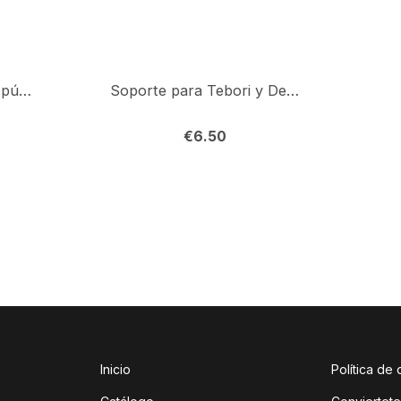
Agujas Microblading 14 púas (Pack 5)
Soporte para Tebori y DermaPen
€
6.50
Inicio
Política de