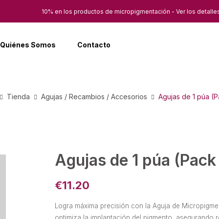
10% en los productos de micropigmentación - Ver los detalle
Quiénes Somos
Contacto
Tienda
Agujas / Recambios / Accesorios
Agujas de 1 púa (
Agujas de 1 púa (Pack
€
11.20
Logra máxima precisión con la Aguja de Micropigment
optimiza la implantación del pigmento, asegurando r