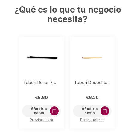
¿Qué es lo que tu negocio
necesita?
Tebori Roller 7 mm
Tebori Desechable 12 púas
€
5.60
€
6.20
Añadir a
Añadir a
cesta
cesta
Previsualizar
Previsualizar
P