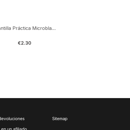
Plantilla Práctica Microblading
Bolígrafo Marcador +
€
2.30
€
4.20
 devoluciones
Sitemap
 en un afiliado