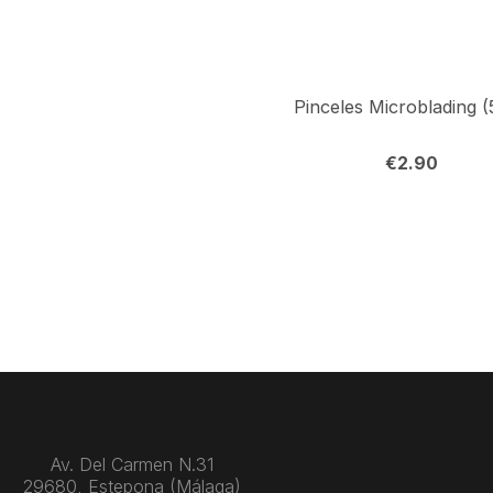
€
2.90
Av. Del Carmen N.31
29680, Estepona (Málaga)