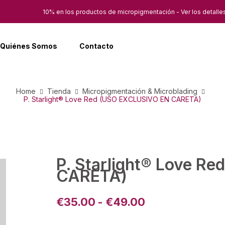
10% en los productos de micropigmentación - Ver los detalle
Quiénes Somos
Contacto
Home
Tienda
Micropigmentación & Microblading
P. Starlight® Love Red (USO EXCLUSIVO EN CARETA)
P. Starlight® Love R
CARETA)
€
35.00
-
€
49.00