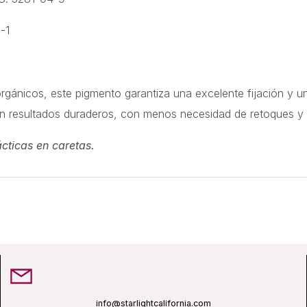
-1
rgánicos, este pigmento garantiza una excelente fijación y u
en resultados duraderos, con menos necesidad de retoques y un 
cticas en caretas.
info@starlightcalifornia.com