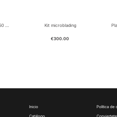
Pinceles Microblading (50 uds.)
Kit microblading
€
300.00
Inicio
Política de
Catálogo
Conviertete