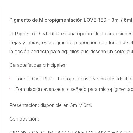
Pigmento de Micropigmentación LOVE RED – 3ml / 6ml
El Pigmento LOVE RED es una opción ideal para quienes b
cejas y labios, este pigmento proporciona un toque de ele
la opción perfecta para aquellos que desean un color du
Características principales:
Tono: LOVE RED – Un rojo intenso y vibrante, ideal pa
Formulación avanzada: diseñado para micropigmentació
Presentación: disponible en 3ml y 6ml.
Composición:
C&C Nº 7 CALCIUM 15850:1 LAKE / CI 15850:1 – Nº C.A.