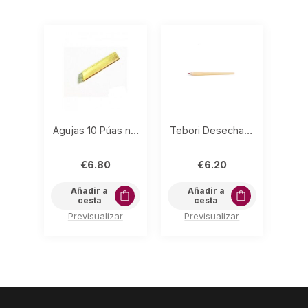
Agujas 10 Púas nano (Pack 5) 0.18mm
Tebori Desechable 7 púas
€
6.80
€
6.20
Añadir a
Añadir a
cesta
cesta
Previsualizar
Previsualizar
P