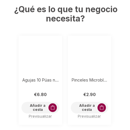
¿Qué es lo que tu negocio
necesita?
Agujas 10 Púas nano (Pack 5) 0.18mm
Pinceles Microblading (50 uds.)
Kit
€
6.80
€
2.90
Añadir a
Añadir a
cesta
cesta
Previsualizar
Previsualizar
P